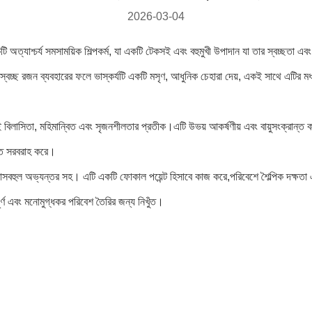
2026-03-04
ি অত্যাশ্চর্য সমসাময়িক শিল্পকর্ম, যা একটি টেকসই এবং বহুমুখী উপাদান যা তার স্বচ্ছতা এ
স্বচ্ছ রজন ব্যবহারের ফলে ভাস্কর্যটি একটি মসৃণ, আধুনিক চেহারা দেয়, একই সাথে এটির মধ্য
 বিলাসিতা, মহিমান্বিত এবং সৃজনশীলতার প্রতীক।এটি উভয় আকর্ষণীয় এবং বায়ুসংক্রান্ত করে ত
ীতে সরবরাহ করে।
া বিলাসবহুল অভ্যন্তর সহ। এটি একটি ফোকাল পয়েন্ট হিসাবে কাজ করে,পরিবেশে শৈল্পিক দক্ষতা
্ণ এবং মনোমুগ্ধকর পরিবেশ তৈরির জন্য নিখুঁত।