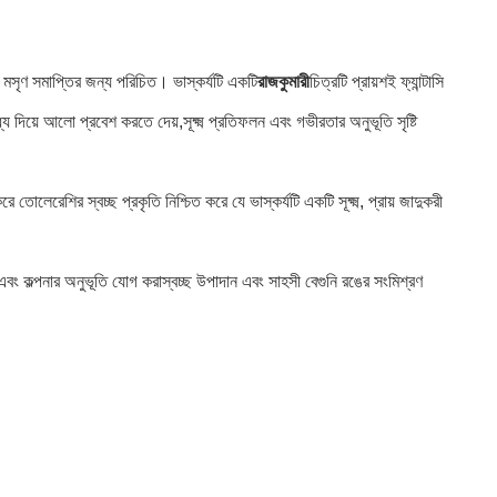
বং মসৃণ সমাপ্তির জন্য পরিচিত। ভাস্কর্যটি একটি
রাজকুমারী
চিত্রটি প্রায়শই ফ্যান্টাসি
 দিয়ে আলো প্রবেশ করতে দেয়,সূক্ষ্ম প্রতিফলন এবং গভীরতার অনুভূতি সৃষ্টি
োলেরেশির স্বচ্ছ প্রকৃতি নিশ্চিত করে যে ভাস্কর্যটি একটি সূক্ষ্ম, প্রায় জাদুকরী
 এবং কল্পনার অনুভূতি যোগ করাস্বচ্ছ উপাদান এবং সাহসী বেগুনি রঙের সংমিশ্রণ