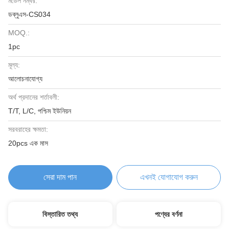
মডেল নম্বর:
ডব্লুএস-CS034
MOQ.:
1pc
মূল্য:
আলোচনাযোগ্য
অর্থ প্রদানের শর্তাবলী:
T/T, L/C, পশ্চিম ইউনিয়ন
সরবরাহের ক্ষমতা:
20pcs এক মাস
সেরা দাম পান
এখনই যোগাযোগ করুন
বিস্তারিত তথ্য
পণ্যের বর্ণনা