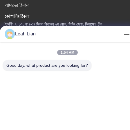
আমাদের ঠিকানা
কোম্পানির ঠিকানা
ইউনিট ৭০১এ, নং ৮৩৭ মিডল কিয়ানপু ২য় রোড, সিমিং জেলা, জিয়ামেন, চীন
Leah Lian
কারখানার ঠিকানা
নং ৭২, ইয়ংজুন রোড, উফেন গ্রাম, চংউউ টাউন, কোয়ানঝু, ফুজিয়ান, চীন
1:54 AM
টেলিফোন
86-592-5175705
Good day, what product are you looking for?
চীন ভালো মানের খালেদা মেটাল ভাস্কর্য সরবরাহকারী। কপিরাইট © -2026 Wangstone
Metal Sculpture Co., Ltd. সমস্ত অধিকার সংরক্ষিত।
গোপনীয়তা নীতি
|
সাইট ম্যাপ