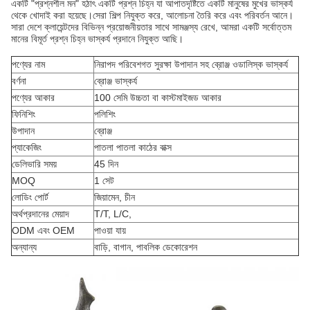
একটি "প্রশ্নশীল মন" হঠাৎ একটি প্রশ্ন চিহ্ন যা আপাতদৃষ্টিতে একটি মানুষের মুখের ভাস্কর্য
থেকে খোদাই করা হয়েছে।সেরা শিল্প নিযুক্ত করে, আলোচনা তৈরি করে এবং পরিবর্তন আনে।
সারা দেশে ক্লায়েন্টদের বিভিন্ন প্রয়োজনীয়তার সাথে সামঞ্জস্য রেখে, আমরা একটি সর্বোত্তম
মানের বিমূর্ত প্রশ্ন চিহ্ন ভাস্কর্য প্রদানে নিযুক্ত আছি।
পণ্যের নাম
নিরাপদ পরিবেশগত সুরক্ষা উপাদান সহ ব্রোঞ্জ ওডালিস্ক ভাস্কর্য
বর্ণনা
ব্রোঞ্জ ভাস্কর্য
পণ্যের আকার
100 সেমি উচ্চতা বা কাস্টমাইজড আকার
ফিনিশিং
পলিশিং
উপাদান
ব্রোঞ্জ
প্যাকেজিং
পাতলা পাতলা কাঠের বাক্স
ডেলিভারি সময়
45 দিন
MOQ
1 সেট
লোডিং পোর্ট
জিয়ামেন, চীন
অর্থপ্রদানের মেয়াদ
T/T, L/C,
ODM এবং OEM
পাওয়া যায়
অন্যান্য
বাড়ি, বাগান, পাবলিক ডেকোরেশন