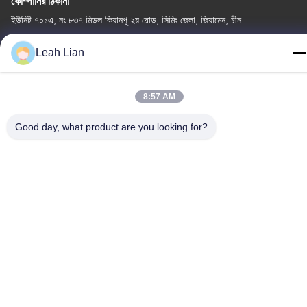
কোম্পানির ঠিকানা
ইউনিট ৭০১এ, নং ৮৩৭ মিডল কিয়ানপু ২য় রোড, সিমিং জেলা, জিয়ামেন, চীন
কারখানার ঠিকানা
Leah Lian
নং ৭২, ইয়ংজুন রোড, উফেন গ্রাম, চংউউ টাউন, কোয়ানঝু, ফুজিয়ান, চীন
টেলিফোন
8:57 AM
86-592-5175705
Good day, what product are you looking for?
চীন ভালো মানের খালেদা মেটাল ভাস্কর্য সরবরাহকারী। কপিরাইট © -2026 Wangstone
Metal Sculpture Co., Ltd. সমস্ত অধিকার সংরক্ষিত।
গোপনীয়তা নীতি
|
সাইট ম্যাপ