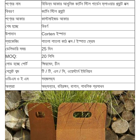
পণ্যের নাম
বিভিন্ন আকার আধুনিক কর্টেন স্টিল গার্ডেন ফ্লাওয়ার প্ল্যান্ট বক্স
বিবরণ
কর্টেন স্টিল প্ল্যান্ট
পণ্যের আকার
কাস্টমাইজড আকার
শেষ হচ্ছে
বিবর্ণ
উপাদান
Corten ইস্পাত
প্যাকেজিং
পাতলা পাতলা কাঠ বক্স / ইস্পাত ফ্রেম
ডেলিভারি সময়
25 দিন
MOQ:
20 পিসি
লোড হচ্ছে পোর্ট
ক্ষিয়মেন, চীন
পেমেন্ট শব্দ
টি / টি, এল / সি, ওয়েস্টার্ন ইউনিয়ন
ওডিএম ও ই এম
সহজলভ্য
অন্যরা
অভ্যন্তর, বহিরঙ্গন, বাগান, পাবলিক প্রসাধন