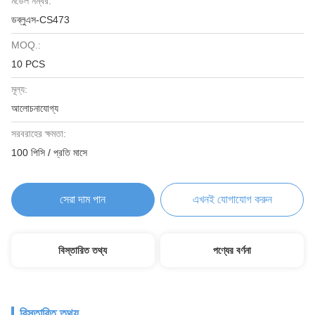
মডেল নম্বর:
ডব্লুএস-CS473
MOQ.:
10 PCS
মূল্য:
আলোচনাযোগ্য
সরবরাহের ক্ষমতা:
100 পিসি / প্রতি মাসে
সেরা দাম পান
এখনই যোগাযোগ করুন
বিস্তারিত তথ্য
পণ্যের বর্ণনা
বিস্তারিত তথ্য