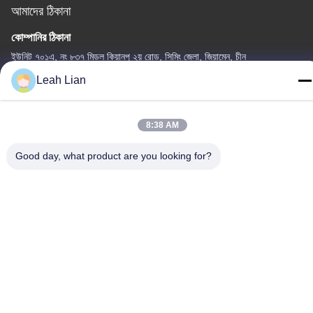
আমাদের ঠিকানা
কোম্পানির ঠিকানা
ইউনিট ৭০১এ, নং ৮৩৭ মিডল কিয়ানপু ২য় রোড, সিমিং জেলা, জিয়ামেন, চীন
Leah Lian
কারখানার ঠিকানা
নং ৭২, ইয়ংজুন রোড, উফেন গ্রাম, চংউউ টাউন, কোয়ানঝু, ফুজিয়ান, চীন
8:38 AM
টেলিফোন
86-592-5175705
Good day, what product are you looking for?
চীন ভালো মানের খালেদা মেটাল ভাস্কর্য সরবরাহকারী। কপিরাইট © -2026 Wangstone
Metal Sculpture Co., Ltd. সমস্ত অধিকার সংরক্ষিত।
গোপনীয়তা নীতি
|
সাইট ম্যাপ