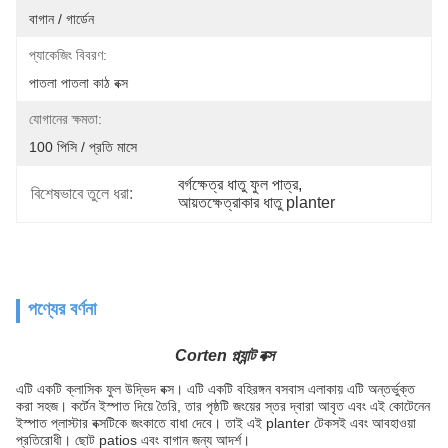
বাগান / গার্ডেন
প্যাকেজিং বিবরণ:
পাতলা পাতলা কাঠ বক্স
যোগানের ক্ষমতা:
100 পিসি / প্রতি মাসে
বর্গক্ষেত্র ধাতু ফুল পাত্র
, 
বিশেষভাবে তুলে ধরা:
আয়তক্ষেত্রাকার ধাতু planter
পণ্যের বর্ণনা
Corten প্ল্যান্ট বক্স
এটি একটি ক্লাসিক ফুল উদ্ভিদ বক্স। এটি একটি বহিরঙ্গন বসবাস এলাকায় এটি অন্তর্ভুক্ত
করা সহজ। কর্টেন ইস্পাত দিয়ে তৈরি, তার পৃষ্ঠটি জংয়ের স্তর দ্বারা আবৃত এবং এই কোটেনেন
ইস্পাত প্লাস্টার বক্সটিকে জংকাতে বাধা দেবে। তাই এই planter টেকসই এবং আবহাওয়া
প্রতিরোধী। ছোট patios এবং বাগান জন্য আদর্শ।