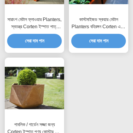
সারাংশ মেটাল ফ্লাওয়ার Planters,
কাস্টমাইজড স্কয়ার মেটাল
স্বতন্ত্র Corten ইস্পাত পাত্র
Planters বহিরঙ্গন Corten একটি
ঢালাই ক্র্যাফ্ট
উপাদান 50 সেমি উচ্চতা
সেরা দাম পান
সেরা দাম পান
পাবলিক / গার্ডেন সজ্জা জন্য
Corten ইস্পাত পণ্য কোস্টার স্টিল