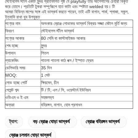
স্টেইনলেস স্টীল একটি সুন্দর প্রতিফলিত পৃষ্ঠ যে playfully তার আশেপাশের চেহারা বিকৃত
করে তোলে। প্রতিটি টুকরা সম্পূর্ণরূপে হাত কাটা এবং স্পষ্টতা welded হয়। টি
আমরা বিভিন্ন মাপের সঙ্গে এই ভাস্কর্য করতে পারেন, তাই এটি বাগান, পার্ক, প্লাজা, স্কুল,
ইত্যাদি রাখা খুব উপযুক্ত
পণ্যের নাম
অলংকার ব্রোঞ্জ শোভাকর ভাস্কর্য বিক্রয় সজ্জা মেটাল মূর্তি জন্য
বিবরণ
স্টেইনলেস স্টীল ভাস্কর্য
পণ্যের আকার
80 সেমি বা কাস্টমাইজড আকার
শেষ হচ্ছে
সুন্দর
উপাদান
পিতল
প্যাকেজিং
পাতলা পাতলা কাঠ বক্স / ইস্পাত ফ্রেম
ডেলিভারি সময়
35 দিন
MOQ:
1 সেট
লোড হচ্ছে পোর্ট
ক্ষিয়মেন, চীন
পেমেন্ট শব্দ
টি / টি, এল / সি, ওয়েস্টার্ন ইউনিয়ন
ওডিএম ও ই এম
সহজলভ্য
অন্যরা
বহিরঙ্গন, বাগান, হোম প্রসাধন
ট্যাগ:
বড় ব্রোঞ্জ ঘোড়া ভাস্কর্য
ব্রোঞ্জ বহিরঙ্গন ভাস্কর্য
ব্রোঞ্জ চলমান ঘোড়া ভাস্কর্য