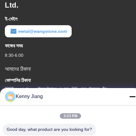
Ltd.
ই-মেইল
metal@wangstone.com
কাজের সময়
8:30-6:00
আমাদের ঠিকানা
কোম্পানির ঠিকানা
ইউনিট ৭০১এ, নং ৮৩৭ মিডল কিয়ানপু ২য় রোড, সিমিং জেলা, জিয়ামেন, চীন
Kenny Jiang
কারখানার ঠিকানা
নং ৭২, ইয়ংজুন রোড, উফেন গ্রাম, চংউউ টাউন, কোয়ানঝু, ফুজিয়ান, চীন
3:23 PM
টেলিফোন
86-592-5175705
Good day, what product are you looking for?