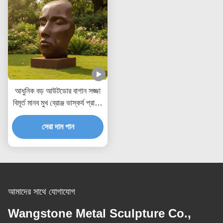
আধুনিক বড় আউটডোর বাগান সজ্জা
বিমূর্ত মানব মুখ ব্রোঞ্জ ভাস্কর্য প্রাচীন
ধাতব শিল্প ভাস্কর্য ল্যান্ডস্কেপ পার্ক
ইয়ার্ড সজ্জা জন্য
সেরা দাম পান
আমাদের সাথে যোগাযোগ
Wangstone Metal Sculpture Co.,