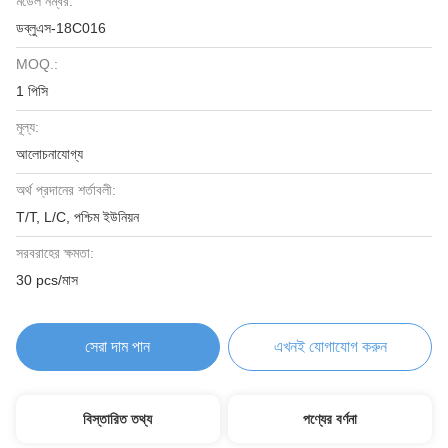
মডেল নম্বর:
ডব্লুএস-18C016
MOQ.:
1 পিসি
মূল্য:
আলোচনাযোগ্য
অর্থ প্রদানের শর্তাবলী:
T/T, L/C, পশ্চিম ইউনিয়ন
সরবরাহের ক্ষমতা:
30 pcs/মাস
সেরা দাম পান
এখনই যোগাযোগ করুন
বিস্তারিত তথ্য
পণ্যের বর্ণনা