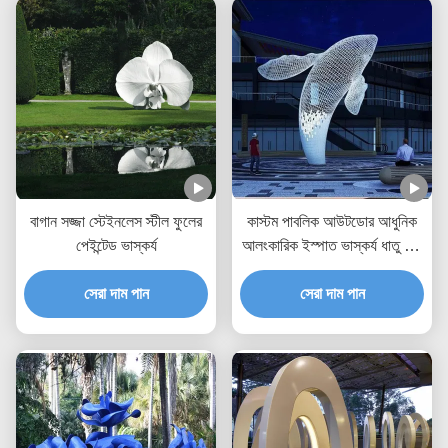
বাগান সজ্জা স্টেইনলেস স্টীল ফুলের
কাস্টম পাবলিক আউটডোর আধুনিক
পেইন্টেড ভাস্কর্য
আলংকারিক ইস্পাত ভাস্কর্য ধাতু মূর্তি
বিশাল সাদা তিমি
সেরা দাম পান
সেরা দাম পান