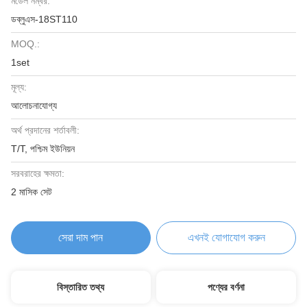
মডেল নম্বর:
ডব্লুএস-18ST110
MOQ.:
1set
মূল্য:
আলোচনাযোগ্য
অর্থ প্রদানের শর্তাবলী:
T/T, পশ্চিম ইউনিয়ন
সরবরাহের ক্ষমতা:
2 মাসিক সেট
সেরা দাম পান
এখনই যোগাযোগ করুন
বিস্তারিত তথ্য
পণ্যের বর্ণনা