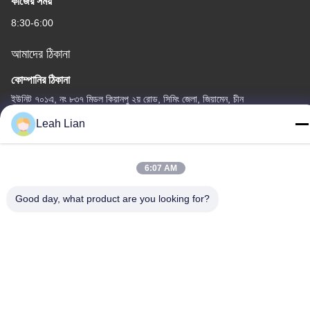
কাজের সময়
8:30-6:00
আমাদের ঠিকানা
কোম্পানির ঠিকানা
ইউনিট ৭০১এ, নং ৮৩৭ মিডল কিয়ানপু ২য় রোড, সিমিং জেলা, জিয়ামেন, চীন
Leah Lian
কারখানার ঠিকানা
নং ৭২, ইয়ংজুন রোড, উফেন গ্রাম, চংউউ টাউন, কোয়ানঝু, ফুজিয়ান, চীন
6:07 AM
টেলিফোন
86-592-5175705
Good day, what product are you looking for?
চীন ভালো মানের খালেদা মেটাল ভাস্কর্য সরবরাহকারী। কপিরাইট © -2026 Wangstone
Metal Sculpture Co., Ltd. সমস্ত অধিকার সংরক্ষিত।
গোপনীয়তা নীতি
|
সাইট ম্যাপ