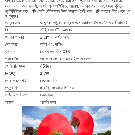
বেসের সমন্বয়, ভাস্কর্যটি একটি বেদীর উপরে স্থাপিত। পুরো সংমিশ্রণটি একটি হৃদয় গঠন
করে, "লাল" শুভ, উত্সাহী, সাহসী এবং অশিক্ষিত, আবেগ, মনোবল এবং একই সময়ে মূর্তিকে
প্রতিনিধিত্ব করে, এটি একটি স্টেইনলেস স্টিল উপাদান তৈরি করে, এটি বাইরের দিক থেকে খুব
উপযুক্ত।
পণ্যের নাম
আধুনিক পেইন্টেড ভাস্কর্য শহর সজ্জা স্টেইনলেস স্টিল হার্ট ভাস্কর্য
বিবরণ
স্টেইনলেস স্টীল ভাস্কর্য
পণ্যের আকার
2.5m বা কাস্টমাইজড
শেষ হচ্ছে
আঁকা এবং পালিশ
উপাদান
স্টেইনলেস স্টীল 316
প্যাকেজিং
পাতলা পাতলা কাঠ বক্স / ইস্পাত ফ্রেম
ডেলিভারি সময়
45 দিন
MOQ:
1 সেট
লোড হচ্ছে পোর্ট
ক্ষিয়মেন, চীন
পেমেন্ট শব্দ
টি / টি, ওয়েস্টার্ন ইউনিয়ন
ওডিএম ও ই এম
সহজলভ্য
অন্যরা
গার্ডেন সজ্জা।