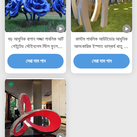
বড় আধুনিক বাগান সজ্জা পাবলিক আর্ট
কাস্টম পাবলিক আউটডোর আধুনিক
পেইন্টেড স্টেইনলেস স্টিল ফুলের
আলংকারিক ইস্পাত ভাস্কর্য ধাতু মূর্তি
গোলাপ ভাস্কর্য
প্রস্তুতকারক / কারখানা
সেরা দাম পান
সেরা দাম পান