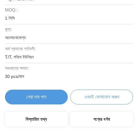
MOQ.:
1 পিসি
মূল্য:
আলোচনাযোগ্য
অর্থ প্রদানের শর্তাবলী:
T/T, পশ্চিম ইউনিয়ন
সরবরাহের ক্ষমতা:
30 pcs/মাস
সেরা দাম পান
এখনই যোগাযোগ করুন
বিস্তারিত তথ্য
পণ্যের বর্ণনা