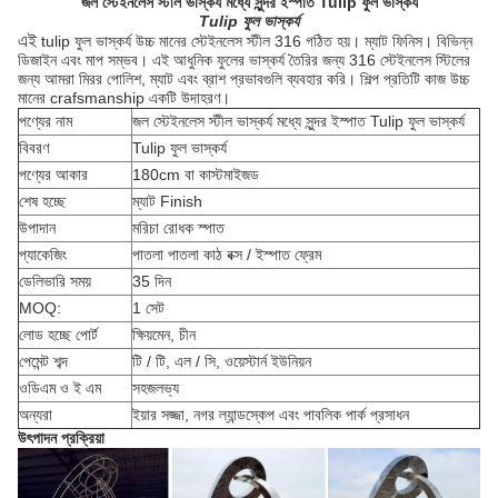
জল স্টেইনলেস স্টীল ভাস্কর্য মধ্যে সুন্দর ইস্পাত Tulip ফুল ভাস্কর্য
Tulip ফুল ভাস্কর্য
এই
tulip ফুল ভাস্কর্য উচ্চ মানের স্টেইনলেস স্টীল 316 গঠিত হয়। ম্যাট ফিনিস। বিভিন্ন
ডিজাইন এবং মাপ সম্ভব। এই আধুনিক ফুলের ভাস্কর্য তৈরির জন্য 316 স্টেইনলেস স্টিলের
জন্য আমরা মিরর পোলিশ, ম্যাট এবং ব্রাশ প্রভাবগুলি ব্যবহার করি। শিল্প প্রতিটি কাজ উচ্চ
মানের crafsmanship একটি উদাহরণ।
পণ্যের নাম
জল স্টেইনলেস স্টীল ভাস্কর্য মধ্যে সুন্দর ইস্পাত Tulip ফুল ভাস্কর্য
বিবরণ
Tulip ফুল ভাস্কর্য
পণ্যের আকার
180cm বা কাস্টমাইজড
শেষ হচ্ছে
ম্যাট Finish
উপাদান
মরিচা রোধক স্পাত
প্যাকেজিং
পাতলা পাতলা কাঠ বক্স / ইস্পাত ফ্রেম
ডেলিভারি সময়
35 দিন
MOQ:
1 সেট
লোড হচ্ছে পোর্ট
ক্ষিয়মেন, চীন
পেমেন্ট শব্দ
টি / টি, এল / সি, ওয়েস্টার্ন ইউনিয়ন
ওডিএম ও ই এম
সহজলভ্য
অন্যরা
ইয়ার সজ্জা, নগর ল্যান্ডস্কেপ এবং পাবলিক পার্ক প্রসাধন
উৎপাদন প্রক্রিয়া