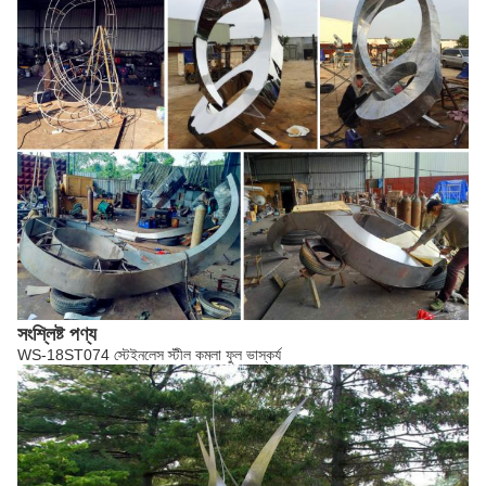
সংশ্লিষ্ট পণ্য
WS-18ST074 স্টেইনলেস স্টীল কমলা ফুল ভাস্কর্য