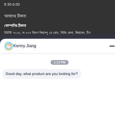
8:30-6:00
আমাদের ঠিকানা
কোম্পানির ঠিকানা
ইউনিট ৭০১এ, নং ৮৩৭ মিডল কিয়ানপু ২য় রোড, সিমিং জেলা, জিয়ামেন, চীন
কারখানার ঠিকানা
Kenny Jiang
নং ৭২, ইয়ংজুন রোড, উফেন গ্রাম, চংউউ টাউন, কোয়ানঝু, ফুজিয়ান, চীন
টেলিফোন
1:13 PM
86-592-5175705
Good day, what product are you looking for?
চীন ভালো মানের খালেদা মেটাল ভাস্কর্য সরবরাহকারী। কপিরাইট © -2026 Wangstone
Metal Sculpture Co., Ltd. সমস্ত অধিকার সংরক্ষিত।
গোপনীয়তা নীতি
|
সাইট ম্যাপ