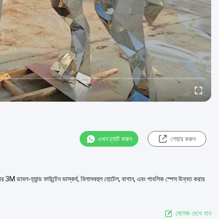
এখন চ্যাট করুন
শেয়ার করুন
িরর 3M ডাবল-হ্যান্ড ফাউন্টেন ভাস্কর্য, বিলাসবহুল হোটেল, বাগান, এবং পাবলিক স্পেস উন্নত করার
মেসেজ রেখে যান