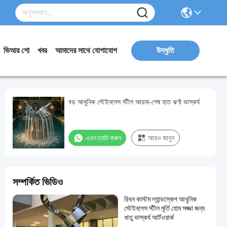
ভিআর শো
খবর
আমাদের সাথে যোগাযোগ
উদ্ধৃতি
বড় আধুনিক স্টেইনলেস স্টীল আয়না-শেষ হাত ঝর্ণা ভাস্কর্য
এখন চ্যাট করুন
আরও জানুন
সম্পর্কিত ভিডিও
রিবন কাস্টম ল্যান্ডস্কেপ আধুনিক
স্টেইনলেস স্টীল মূর্তি হোম সজ্জা জন্য
ধাতু ভাস্কর্য আর্টওয়ার্ক