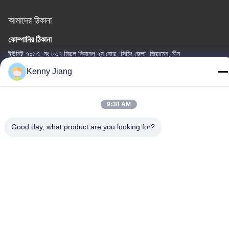
আমাদের ঠিকানা
কোম্পানির ঠিকানা
ইউনিট ৭০১এ, নং ৮৩৭ মিডল কিয়ানপু ২য় রোড, সিমিং জেলা, জিয়ামেন, চীন
Kenny Jiang
কারখানার ঠিকানা
নং ৭২, ইয়ংজুন রোড, উফেন গ্রাম, চংউউ টাউন, কোয়ানঝু, ফুজিয়ান, চীন
9:38 AM
টেলিফোন
86-592-5175705
Good day, what product are you looking for?
চীন ভালো মানের খালেদা মেটাল ভাস্কর্য সরবরাহকারী। কপিরাইট © -2026 Wangstone
Metal Sculpture Co., Ltd. সমস্ত অধিকার সংরক্ষিত।
গোপনীয়তা নীতি
|
সাইট ম্যাপ