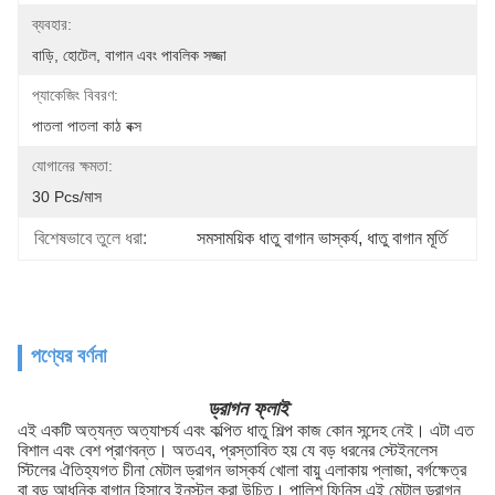
ব্যবহার:
বাড়ি, হোটেল, বাগান এবং পাবলিক সজ্জা
প্যাকেজিং বিবরণ:
পাতলা পাতলা কাঠ বক্স
যোগানের ক্ষমতা:
30 Pcs/মাস
বিশেষভাবে তুলে ধরা:
সমসাময়িক ধাতু বাগান ভাস্কর্য
, 
ধাতু বাগান মূর্তি
পণ্যের বর্ণনা
ড্রাগন ফ্লাই
এই একটি অত্যন্ত অত্যাশ্চর্য এবং কল্পিত ধাতু শিল্প কাজ কোন সন্দেহ নেই।
এটা এত
বিশাল এবং বেশ প্রাণবন্ত।
অতএব, প্রস্তাবিত হয় যে বড় ধরনের স্টেইনলেস
স্টিলের ঐতিহ্যগত চীনা মেটাল ড্রাগন ভাস্কর্য খোলা বায়ু এলাকায় প্লাজা, বর্গক্ষেত্র
বা বড় আধুনিক বাগান হিসাবে ইনস্টল করা উচিত।
পালিশ ফিনিস এই মেটাল ড্রাগন