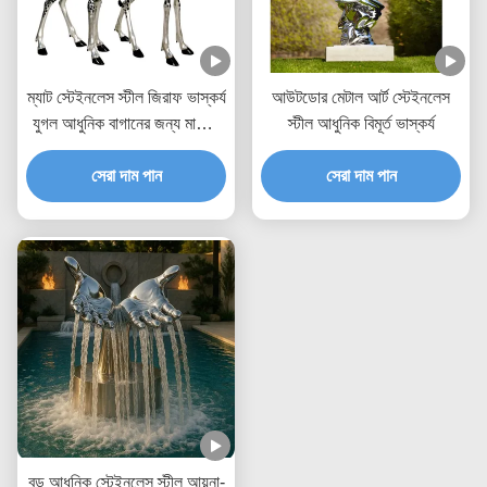
ম্যাট স্টেইনলেস স্টীল জিরাফ ভাস্কর্য
আউটডোর মেটাল আর্ট স্টেইনলেস
যুগল আধুনিক বাগানের জন্য মার্জিত
স্টীল আধুনিক বিমূর্ত ভাস্কর্য
বিমূর্ত দ্বৈত
সেরা দাম পান
সেরা দাম পান
বড় আধুনিক স্টেইনলেস স্টীল আয়না-