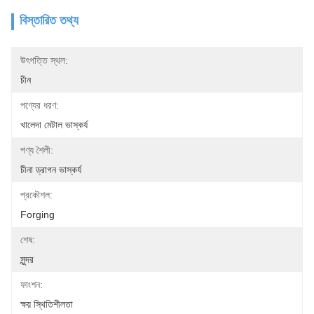
বিস্তারিত তথ্য
উৎপত্তি স্থল:
চীন
পণ্যের ধরণ:
খালেদা মেটাল ভাস্কর্য
পণ্য শৈলী:
চীনা ড্রাগন ভাস্কর্য
প্রকৌশল:
Forging
শেষ:
সুন্দর
ফাংশন:
ক্ষয় স্থিতিশীলতা