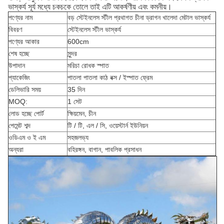
ভাস্কর্য সূর্য মধ্যে চকচকে তোলে তাই এটি আকর্ষণীয় এবং কমনীয়।
পণ্যের নাম
বড় স্টেইনলেস স্টীল প্রথাগত চীনা ড্রাগন খালেদা মেটাল ভাস্কর্য
বিবরণ
স্টেইনলেস স্টীল ভাস্কর্য
পণ্যের আকার
600cm
শেষ হচ্ছে
সুন্দর
উপাদান
মরিচা রোধক স্পাত
প্যাকেজিং
পাতলা পাতলা কাঠ বক্স / ইস্পাত ফ্রেম
ডেলিভারি সময়
35 দিন
MOQ:
1 সেট
লোড হচ্ছে পোর্ট
ক্ষিয়মেন, চীন
পেমেন্ট শব্দ
টি / টি, এল / সি, ওয়েস্টার্ন ইউনিয়ন
ওডিএম ও ই এম
সহজলভ্য
অন্যরা
বহিরঙ্গন, বাগান, পাবলিক প্রসাধন