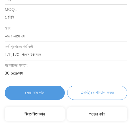
MOQ.:
1 পিসি
মূল্য:
আলোচনাযোগ্য
অর্থ প্রদানের শর্তাবলী:
T/T, L/C, পশ্চিম ইউনিয়ন
সরবরাহের ক্ষমতা:
30 pcs/মাস
সেরা দাম পান
এখনই যোগাযোগ করুন
বিস্তারিত তথ্য
পণ্যের বর্ণনা